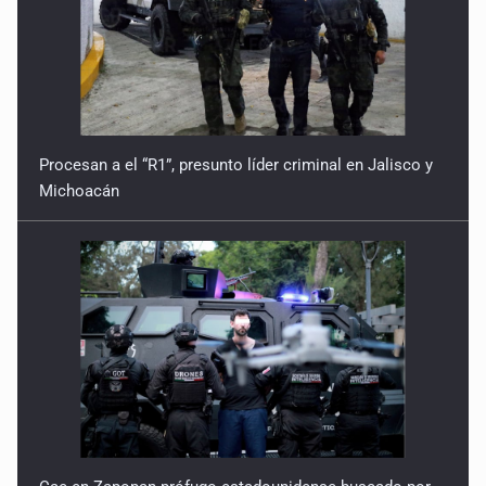
9 de Julio de 2026
Reactivarán contraflujo en López Mateos Sur a partir del
13 de julio
Procesan a el “R1”, presunto líder criminal en Jalisco y
9 de Julio de 2026
Michoacán
Y no se enoje con el FBI
9 de Julio de 2026
Lo que quedó del mundial
8 de Julio de 2026
Hombre es investigado por ser autor intelectual del
feminicidio de su madre
7 de Julio de 2026
Cae en Zapopan prófugo estadounidense buscado por
Interpol
A ver cuántos quedan