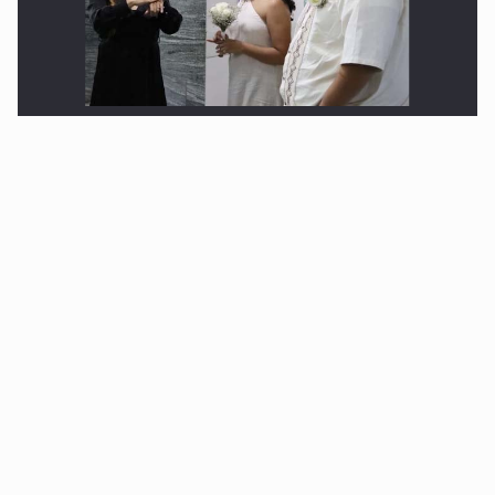
Realizan primera boda de personas sordas en Zapopan
Entrega apoyos a afectados por lluvias en Oblatos