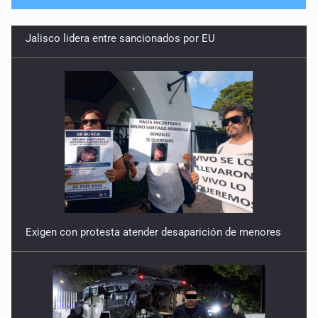
No hay problema de salud
11 de Julio de 2026
Detienen en Tlajomulco a hombre con dos armas de fuego
y más de 50 cartuchos
10 de Julio de 2026
Instalan mesa de seguridad para conductores de ERT
9 de Julio de 2026
Exigen con protesta atender desaparición de menores
Que tiradero
10 de Julio de 2026
Detienen a conductor por amenazar con arma tras
incidente vial