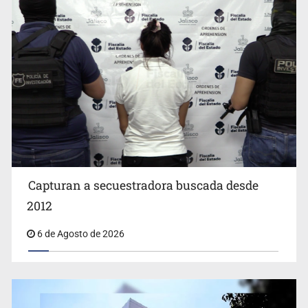
Capturan a secuestradora buscada desde
Cae ex mando por agresión a ex pareja y procesan a
agente por abuso a menor
2012
6 de Agosto de 2026