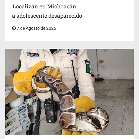
Localizan en Michoacán
Procesan a el “R1”, presunto líder criminal en Jalisco y
a adolescente desaparecido
Michoacán
7 de Agosto de 2026