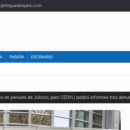
o@ntrguadalajara.com
A
PASIÓN
ESCENARIO
os en penales de Jalisco, pero CEDHJ pedirá informes tras denu
a de diálogo con vecinos de Mirador San Isidro
ques armados