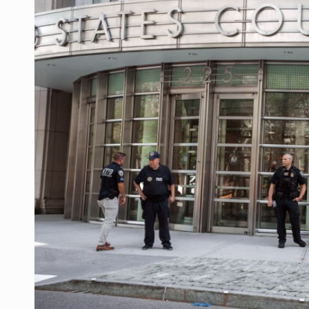
Mujer resulta lesionada tras ataqu
Vinculan a pareja que extorsionaba 
Mueren cuatro personas por volcad
Ken Salazar afirma que no tiene ev
Sheinbaum se reúnen secretario de
Vinculan a responsable de homicid
Buscan reformar Ley de Salud en Ja