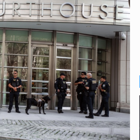
e de pitbull en Zapopan
con peluches para exigir 'cobro de piso'
ura en San Miguel el Alto
idencia de vínculos entre el gobierno de México y el crimen org
 Estado del Vaticano
io registrado en 2025 en Tlaquepaque
lisco para emitir alertas sanitarias por mala calidad del agua