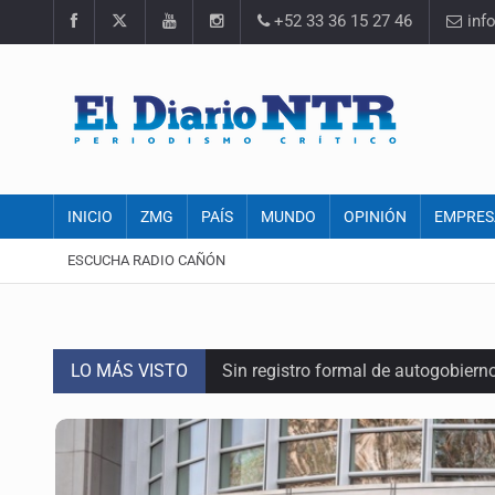
+52 33 36 15 27 46
inf
INICIO
ZMG
PAÍS
MUNDO
OPINIÓN
EMPRES
ESCUCHA RADIO CAÑÓN
LO MÁS VISTO
Sin registro formal de autogobiern
Citarían a Medrano si persiste falt
Asesinan a tres luego de dos ata