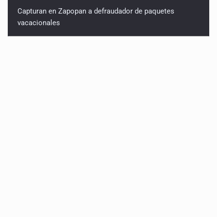
Capturan en Zapopan a defraudador de paquetes
vacacionales
Asesinan a balazos a un hombre en Tlajomulco