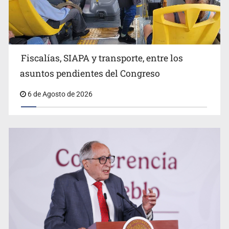
Fiscalías, SIAPA y transporte, entre los
Fiscalía va por más involucrados en el feminicidio de
Valeria Márquez
asuntos pendientes del Congreso
6 de Agosto de 2026