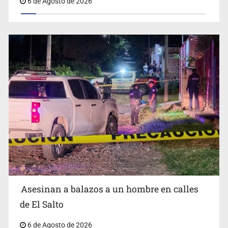
6 de Agosto de 2026
Anuncian refuerzo de seguridad en Michoacán para
reactivar exportación de aguacate
Asesinan a balazos a un hombre en calles
Asesinan a balazos a un hombre en Tlajomulco
de El Salto
6 de Agosto de 2026