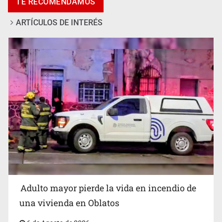
TE RECOMENDAMOS
emérito de Morelia
ARTÍCULOS DE INTERÉS
Detienen al exgobernador de Guerrero, Ángel Aguirre
Adulto mayor pierde la vida en incendio de
una vivienda en Oblatos