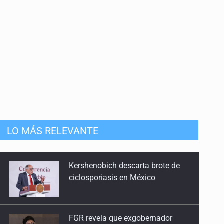
LO MÁS RELEVANTE
FGR revela que exgobernador
pidió desaparecer pruebas de
caso Ayotzinapa
Investigan brote de salmonela en