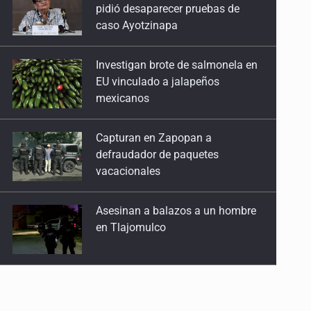
EU vinculado a jalapeños
mexicanos
Capturan en Zapopan a
defraudador de paquetes
vacacionales
Asesinan a balazos a un hombre
en Tlajomulco
Kenia López Rabadán advierte
riesgo de censura con
lineamientos para defensa de
audiencias
Asesinan a balazos a un hombre