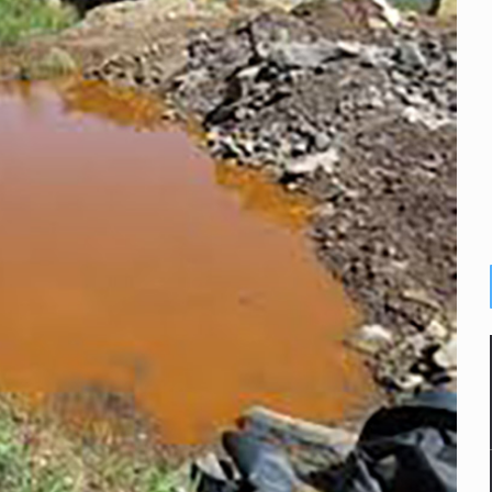
calles de El Salto
1 adolescentes desaparecidos durante julio
n Tlajomulco
EU vinculado a jalapeños mexicanos
del CJNG y decomisan 2.5 toneladas de metanfetamina
rlos, arzobispo emérito de Morelia
losporiasis en México