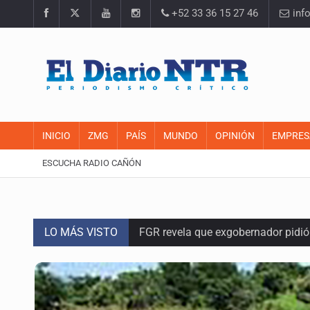
+52 33 36 15 27 46
inf
INICIO
ZMG
PAÍS
MUNDO
OPINIÓN
EMPRES
ESCUCHA RADIO CAÑÓN
LO MÁS VISTO
FGR revela que exgobernador pidi
Capturan en Zapopan a defraudado
Adulto mayor pierde la vida en inc