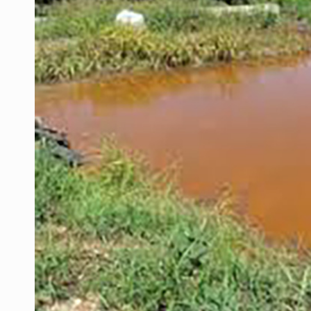
Asesinan a balazos a un hombre en 
Jalisco mantiene la búsqueda de 2
Asesinan a balazos a un hombre e
Investigan brote de salmonela en 
Desarticulan en Cataluña célula 
Fallece monseñor Carlos Garfias Me
Kershenobich descarta brote de cic