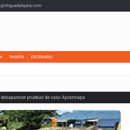
o@ntrguadalajara.com
A
PASIÓN
ESCENARIO
ó desaparecer pruebas de caso Ayotzinapa
r de paquetes vacacionales
endio de una vivienda en Oblatos