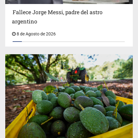
exabogado de Trump, como fiscal general
Fallece Jorge Messi, padre del astro
argentino
8 de Agosto de 2026