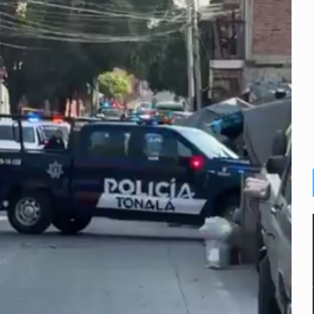
o de Valeria Márquez
re los asuntos pendientes del Congreso
 deudores en Jalisco es un “foco rojo” de gran magnitud: Econo
ra recuperar fondos públicos
raude inmobiliario en Zapopan
n y amenzas contra su pareja
enuncian tala; IJALVI lo niega