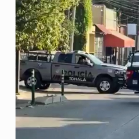
Buscan a otros tres por feminicidi
Fiscalías, SIAPA y transporte, ent
Que el IPEJAL encabece la lista de
Critican inoperancia de la ASEJ pa
Catean centro de operaciones de f
Ex policía es detenido por agresió
Vecinos de Mirador de San Isidro d