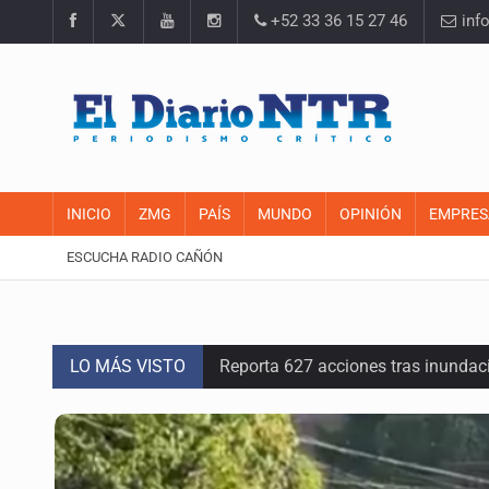
+52 33 36 15 27 46
inf
INICIO
ZMG
PAÍS
MUNDO
OPINIÓN
EMPRES
ESCUCHA RADIO CAÑÓN
LO MÁS VISTO
Reporta 627 acciones tras inundac
Fiscalía continúa búsqueda de Ric
Proponen consulta popular por desa