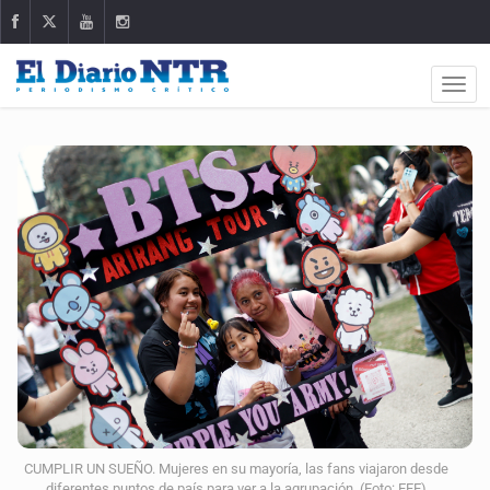
CUMPLIR UN SUEÑO. Mujeres en su mayoría, las fans viajaron desde
diferentes puntos de país para ver a la agrupación. (Foto: EFE)