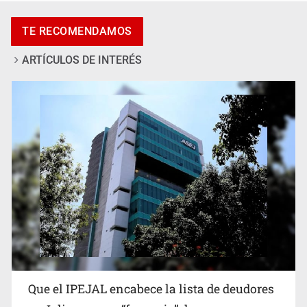
Fiscalía continúa búsqueda de Ricardo Cabezas
TE RECOMENDAMOS
Talavera
ARTÍCULOS DE INTERÉS
Reporta 627 acciones tras inundación en Balcones de
Oblatos
Que el IPEJAL encabece la lista de deudores