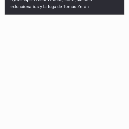
exfuncionarios y la fuga de Tomás Zerón
Caen en Zapopan 'El Ruso', objetivo prioritario por
homicidios en Playa del Carmen