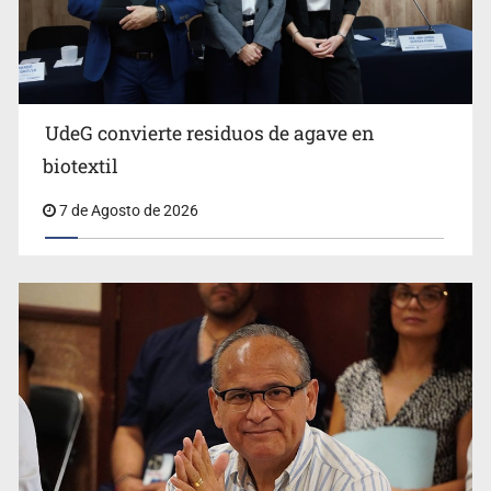
UdeG convierte residuos de agave en
Cae en Zapopan prófugo estadounidense buscado por
biotextil
Interpol
7 de Agosto de 2026