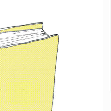
e de pitbull en Zapopan
con peluches para exigir 'cobro de piso'
ura en San Miguel el Alto
idencia de vínculos entre el gobierno de México y el crimen org
 Estado del Vaticano
io registrado en 2025 en Tlaquepaque
lisco para emitir alertas sanitarias por mala calidad del agua