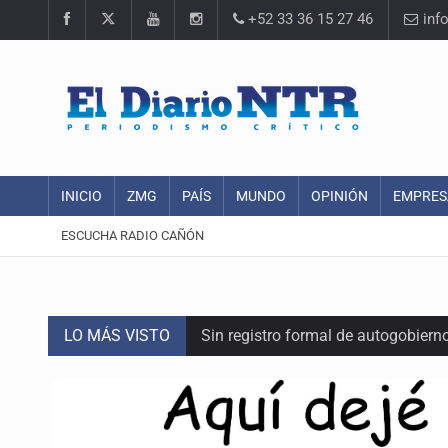
+52 33 36 15 27 46
inf
INICIO
ZMG
PAÍS
MUNDO
OPINIÓN
EMPRES
ESCUCHA RADIO CAÑÓN
LO MÁS VISTO
Sin registro formal de autogobiern
Citarían a Medrano si persiste falt
Asesinan a tres luego de dos ata