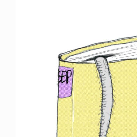
Mujer resulta lesionada tras ataqu
Vinculan a pareja que extorsionaba 
Mueren cuatro personas por volcad
Ken Salazar afirma que no tiene ev
Sheinbaum se reúnen secretario de
Vinculan a responsable de homicid
Buscan reformar Ley de Salud en Ja