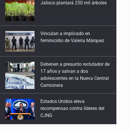
13 de Julio de 2026
Vinculan a implicado en
feminicidio de Valeria Márquez
No hay problema de salud
11 de Julio de 2026
Detienen a presunto reclutador de
Detienen en Tlajomulco a hombre con dos armas
17 años y salvan a dos
adolescentes en la Nueva Central
de fuego y más de 50 cartuchos
Camionera
10 de Julio de 2026
Estados Unidos eleva
Instalan mesa de seguridad para conductores de
recompensas contra líderes del
ERT
CJNG
9 de Julio de 2026
Mueren cuatro personas por
Que tiradero
volcadura en San Miguel el Alto
10 de Julio de 2026
Detienen a conductor por amenazar con arma tras