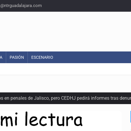
o@ntrguadalajara.com
A
PASIÓN
ESCENARIO
os en penales de Jalisco, pero CEDHJ pedirá informes tras denu
a de diálogo con vecinos de Mirador San Isidro
ques armados