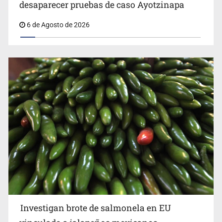
David Kershenobich descarta brote de ciclosporiasis en
desaparecer pruebas de caso Ayotzinapa
México
6 de Agosto de 2026
Investigan brote de salmonela en EU