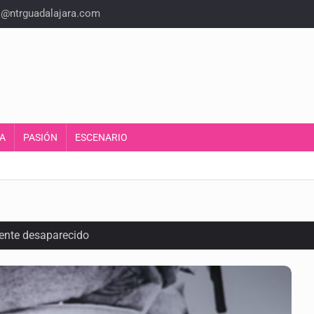
o@ntrguadalajara.com
A
PASIÓN
ESCENARIO
ente desaparecido
intervención unilateral de EUA contra cárteles
a del INE para aprobar lineamientos de fiscalización