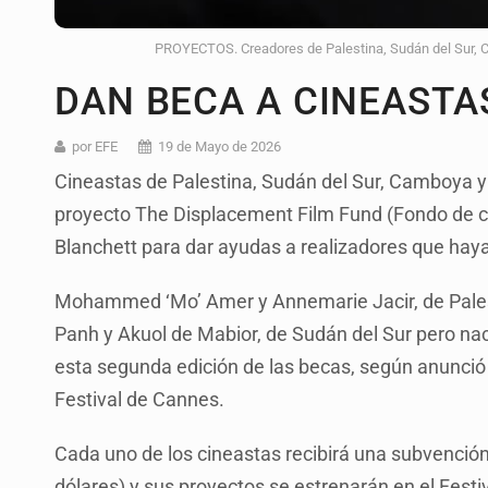
PROYECTOS. Creadores de Palestina, Sudán del Sur, C
DAN BECA A CINEASTA
por EFE
19 de Mayo de 2026
Cineastas de Palestina, Sudán del Sur, Camboya y
proyecto The Displacement Film Fund (Fondo de ci
Blanchett para dar ayudas a realizadores que haya
Mohammed ‘Mo’ Amer y Annemarie Jacir, de Palest
Panh y Akuol de Mabior, de Sudán del Sur pero nac
esta segunda edición de las becas, según anunció 
Festival de Cannes.
Cada uno de los cineastas recibirá una subvención
dólares) y sus proyectos se estrenarán en el Festi