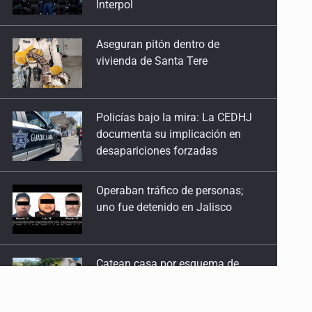
vivienda de Santa Tere
Policías bajo la mira: La CEDHJ
documenta su implicación en
desapariciones forzadas
Operaban tráfico de personas;
uno fue detenido en Jalisco
Catean casa por esquema de
fraude telefónico
Localizan en Michoacán
a adolescente desaparecido