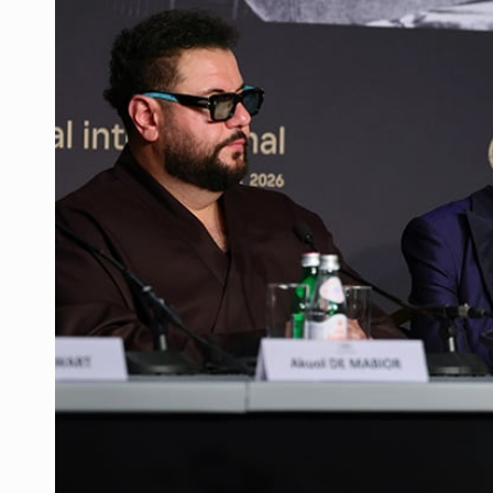
Desapariciones en Jalisco, con com
Aseguran pitón dentro de vivienda 
Sheinbaum anticipa más detencione
Resalta Fujimori restablecimiento 
Asume Abelardo De la Espriella c
Policías bajo la mira: La CEDHJ d
Catean casa por esquema de fraude