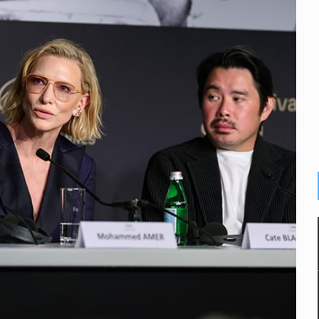
plicidad de policías, afirma Lazos de Amor
de Santa Tere
s por caso Ayotzinapa y promete justicia
de relaciones con México
omo Presidente de Colombia
ocumenta su implicación en desapariciones forzadas
 telefónico