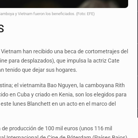
amboya y Vietnam fueron los beneficiados. (Foto: EFE)
S
 Vietnam han recibido una beca de cortometrajes del
ne para desplazados), que impulsa la actriz Cate
n tenido que dejar sus hogares.
ina; el vietnamita Bao Nguyen, la camboyana Rith
ido en Cuba y criado en Kenia, son los elegidos para
este lunes Blanchett en un acto en el marco del
 de producción de 100 mil euros (unos 116 mil
val Internacional de Cine de Róterdam (Países Bajos)