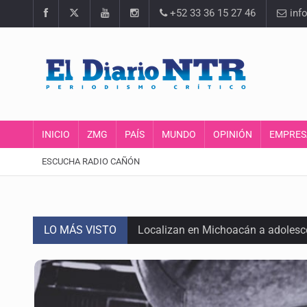
+52 33 36 15 27 46
inf
INICIO
ZMG
PAÍS
MUNDO
OPINIÓN
EMPRES
ESCUCHA RADIO CAÑÓN
LO MÁS VISTO
Localizan en Michoacán a adolesc
México no está preparado para una 
Lamenta Carla Humphrey la negativ