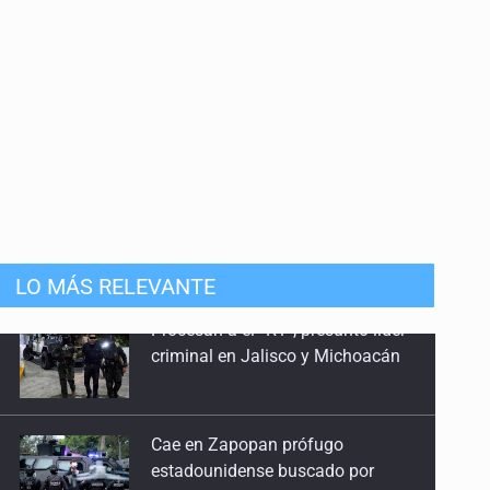
LO MÁS RELEVANTE
Cae en Zapopan prófugo
estadounidense buscado por
Interpol
Aseguran pitón dentro de