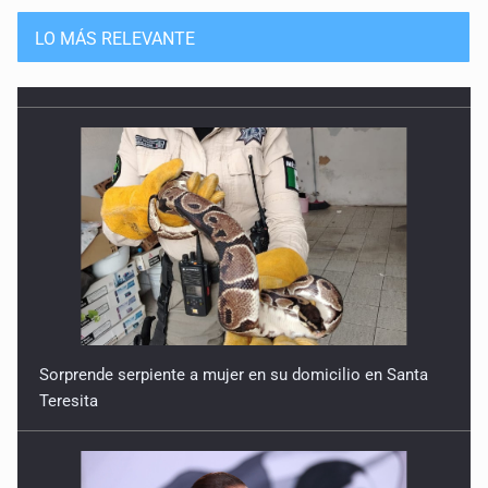
Guerra de lodo
13 de Julio de 2026
LO MÁS RELEVANTE
No hay problema de salud
11 de Julio de 2026
Detienen en Tlajomulco a hombre con dos armas de fuego
y más de 50 cartuchos
10 de Julio de 2026
Instalan mesa de seguridad para conductores de ERT
9 de Julio de 2026
Sorprende serpiente a mujer en su domicilio en Santa
Teresita
Que tiradero
10 de Julio de 2026
Detienen a conductor por amenazar con arma tras