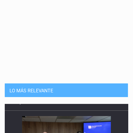
Solución
15 de Julio de 2026
Que nadie cree
14 de Julio de 2026
Pleito banal
13 de Julio de 2026
Guerra de lodo
13 de Julio de 2026
LO MÁS RELEVANTE
No hay problema de salud
11 de Julio de 2026
Detienen en Tlajomulco a hombre con dos armas de fuego