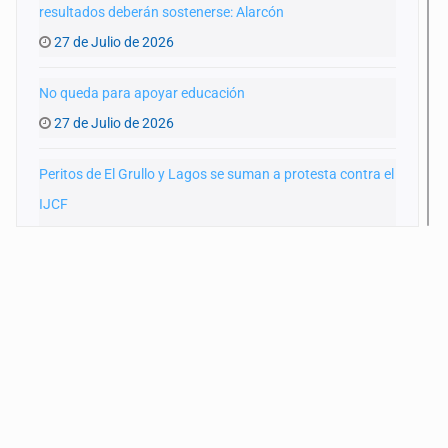
resultados deberán sostenerse: Alarcón
27 de Julio de 2026
No queda para apoyar educación
27 de Julio de 2026
Peritos de El Grullo y Lagos se suman a protesta contra el
IJCF
22 de Julio de 2026
SIAPA ignoró por 10 años reportes diarios de mala
calidad del agua
20 de Julio de 2026
Cortina de hubo
20 de Julio de 2026