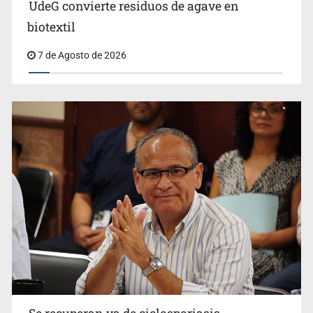
UdeG convierte residuos de agave en
Cae en Zapopan prófugo estadounidense buscado por
biotextil
Interpol
7 de Agosto de 2026