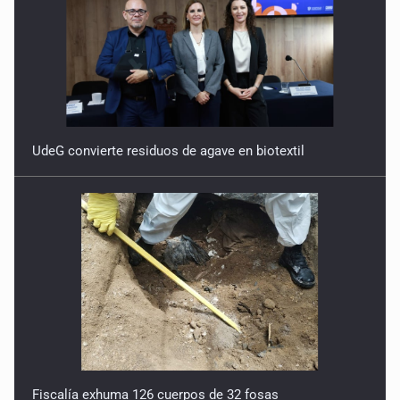
y más de 50 cartuchos
10 de Julio de 2026
Instalan mesa de seguridad para conductores de ERT
9 de Julio de 2026
UdeG convierte residuos de agave en biotextil
Que tiradero
10 de Julio de 2026
Detienen a conductor por amenazar con arma tras
incidente vial
9 de Julio de 2026
Reactivarán contraflujo en López Mateos Sur a partir del
13 de julio
Fiscalía exhuma 126 cuerpos de 32 fosas
9 de Julio de 2026