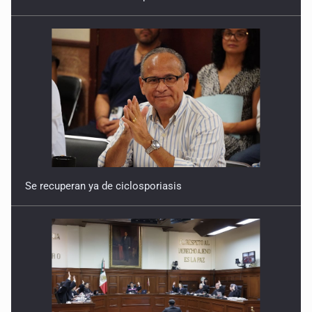
Y no se enoje con el FBI
9 de Julio de 2026
Lo que quedó del mundial
8 de Julio de 2026
Hombre es investigado por ser autor intelectual del
feminicidio de su madre
Se recuperan ya de ciclosporiasis
7 de Julio de 2026
A ver cuántos quedan
7 de Julio de 2026