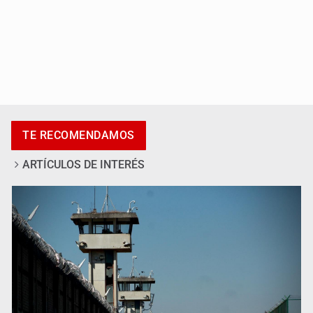
México sub 20 es campeón tras derrotar 2-0 a Estados
Unidos en el Azteca
TE RECOMENDAMOS
ARTÍCULOS DE INTERÉS
Fallece Don Nelson, quíntuple campeón NBA, a los 86