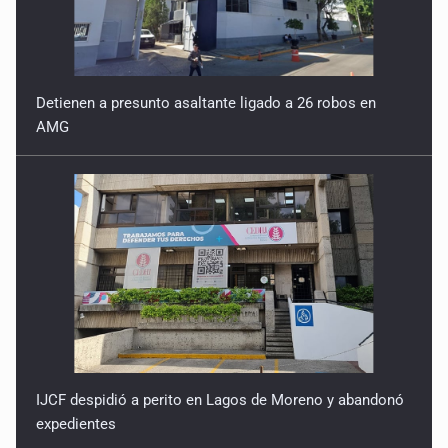
Reactivarán contraflujo en López Mateos Sur a partir del
13 de julio
9 de Julio de 2026
Detienen a presunto asaltante ligado a 26 robos en
AMG
Y no se enoje con el FBI
9 de Julio de 2026
Lo que quedó del mundial
8 de Julio de 2026
Hombre es investigado por ser autor intelectual del
feminicidio de su madre
7 de Julio de 2026
IJCF despidió a perito en Lagos de Moreno y abandonó
A ver cuántos quedan
expedientes
7 de Julio de 2026