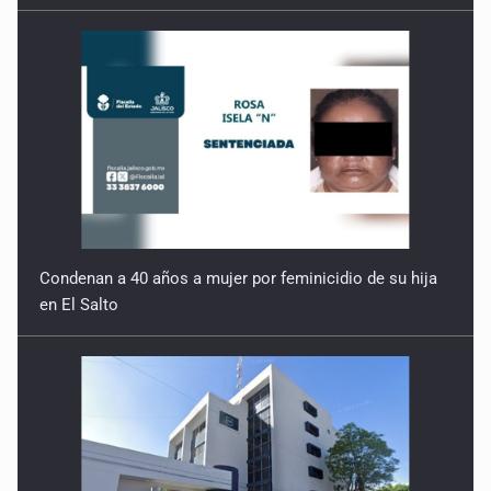
11 de Julio de 2026
Detienen en Tlajomulco a hombre con dos armas de fuego
y más de 50 cartuchos
10 de Julio de 2026
Instalan mesa de seguridad para conductores de ERT
9 de Julio de 2026
Condenan a 40 años a mujer por feminicidio de su hija
en El Salto
Que tiradero
10 de Julio de 2026
Detienen a conductor por amenazar con arma tras
incidente vial
9 de Julio de 2026