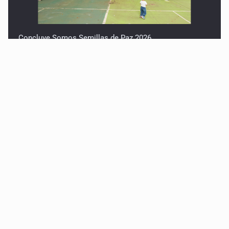
Concluye Somos Semillas de Paz 2026
Robles pide no politizar la crisis del agua