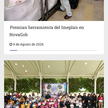
Premian herramienta del Imeplan en
Lo vinculan por amenazas contra su esposa en Vallarta
NovaGob
9 de Agosto de 2026