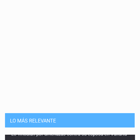
Cortina de hubo
20 de Julio de 2026
Solución
15 de Julio de 2026
Que nadie cree
14 de Julio de 2026
Pleito banal
13 de Julio de 2026
Guerra de lodo
13 de Julio de 2026
LO MÁS RELEVANTE
No hay problema de salud