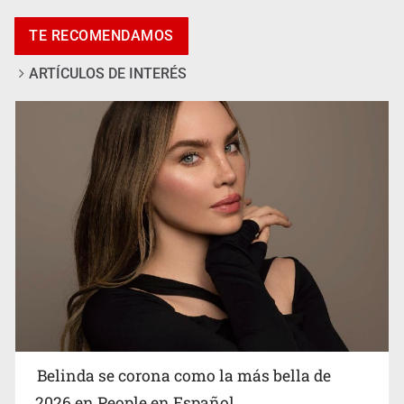
Pide regidora investigar dictámenes y desalojo de
TE RECOMENDAMOS
vecinos en Mirador de San Isidro
ARTÍCULOS DE INTERÉS
Ciclosporiasis no representa un riesgo epidemiológico
masivo
Belinda se corona como la más bella de
2026 en People en Español