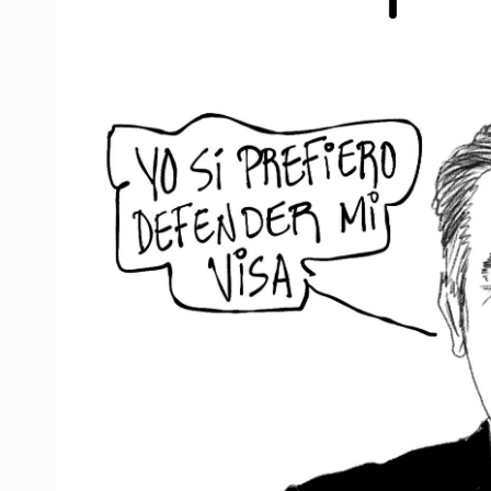
Vinculan a pareja que extorsionaba 
Mueren cuatro personas por volcad
Ken Salazar afirma que no tiene ev
Sheinbaum se reúnen secretario de
Vinculan a responsable de homicid
Parolin expresa respaldo a madre
Buscan reformar Ley de Salud en Ja