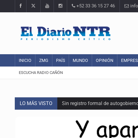
+52 33 36 15 27 46
inf
INICIO
ZMG
PAÍS
MUNDO
OPINIÓN
EMPRES
ESCUCHA RADIO CAÑÓN
LO MÁS VISTO
Sin registro formal de autogobiern
Congreso sólo autorizó donación de
Mujer resulta lesionada tras ataqu