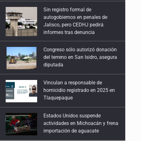
13 de Julio de 2026
Congreso sólo autorizó donación
No hay problema de salud
del terreno en San Isidro, asegura
diputada
11 de Julio de 2026
Detienen en Tlajomulco a hombre con dos armas
Vinculan a responsable de
homicidio registrado en 2025 en
de fuego y más de 50 cartuchos
Tlaquepaque
10 de Julio de 2026
Estados Unidos suspende
Instalan mesa de seguridad para conductores de
actividades en Michoacán y frena
ERT
importación de aguacate
9 de Julio de 2026
Mueren cuatro personas por
Que tiradero
volcadura en San Miguel el Alto
10 de Julio de 2026
Detienen a conductor por amenazar con arma tras