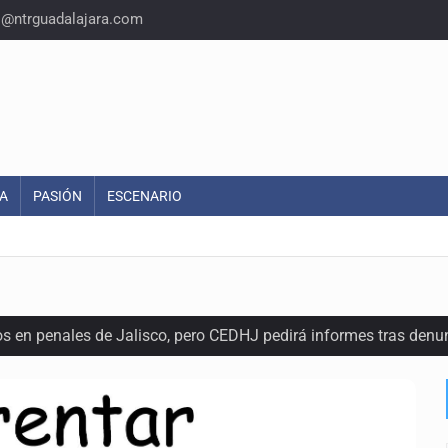
o@ntrguadalajara.com
A
PASIÓN
ESCENARIO
os en penales de Jalisco, pero CEDHJ pedirá informes tras denu
l terreno en San Isidro, asegura diputada
e de pitbull en Zapopan