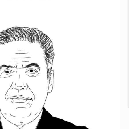
con peluches para exigir 'cobro de piso'
ura en San Miguel el Alto
idencia de vínculos entre el gobierno de México y el crimen org
 Estado del Vaticano
io registrado en 2025 en Tlaquepaque
s buscadoras
lisco para emitir alertas sanitarias por mala calidad del agua