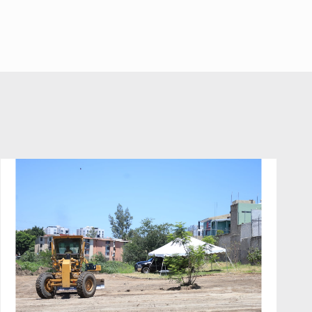
Jalisco para emitir alertas
A ver cuántos quedan
sanitarias por mala calidad del
7 de Julio de 2026
agua