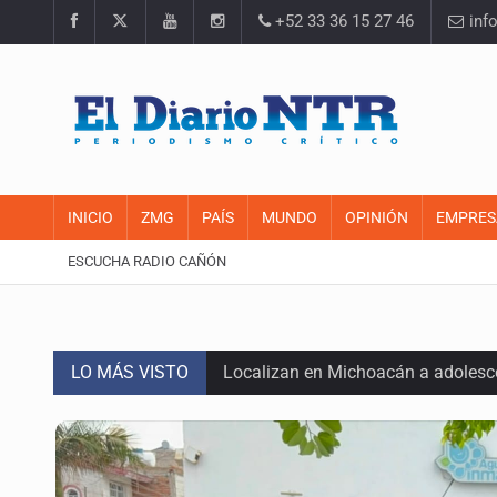
+52 33 36 15 27 46
inf
INICIO
ZMG
PAÍS
MUNDO
OPINIÓN
EMPRES
ESCUCHA RADIO CAÑÓN
LO MÁS VISTO
Localizan en Michoacán a adolesc
México no está preparado para una 
Lamenta Carla Humphrey la negativ