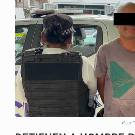
Desapariciones en Jalisco, con com
Aseguran pitón dentro de vivienda 
Sheinbaum anticipa más detencione
Resalta Fujimori restablecimiento 
Asume Abelardo De la Espriella c
Policías bajo la mira: La CEDHJ d
Catean casa por esquema de fraude
(Foto: 