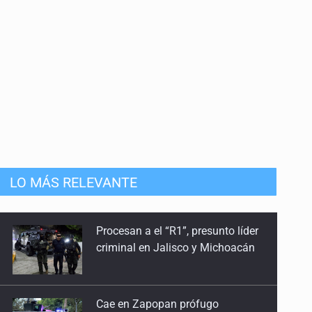
LO MÁS RELEVANTE
Cae en Zapopan prófugo
estadounidense buscado por
Interpol
Aseguran pitón dentro de