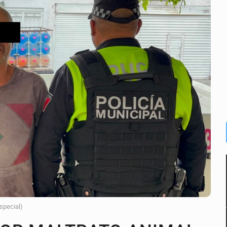
plicidad de policías, afirma Lazos de Amor
de Santa Tere
s por caso Ayotzinapa y promete justicia
de relaciones con México
omo Presidente de Colombia
ocumenta su implicación en desapariciones forzadas
 telefónico
Especial)