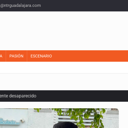
o@ntrguadalajara.com
A
PASIÓN
ESCENARIO
ente desaparecido
intervención unilateral de EUA contra cárteles
a del INE para aprobar lineamientos de fiscalización