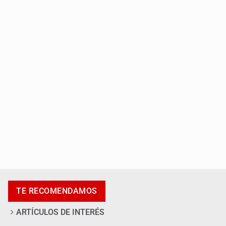
Asesinan a balazos a un hombre en calles de El Salto
Adulto mayor pierde la vida en incendio de una vivienda
en Oblatos
TE RECOMENDAMOS
ARTÍCULOS DE INTERÉS