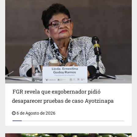
Jalisco mantiene la búsqueda de 21 adolescentes
desaparecidos durante julio
FGR revela que exgobernador pidió
Kershenobich descarta brote de ciclosporiasis en
desaparecer pruebas de caso Ayotzinapa
México
6 de Agosto de 2026