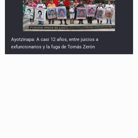
Ayotzinapa: A casi 12 años, entre juicios a
exfuncionarios y la fuga de Tomás Zerón
Caen en Zapopan 'El Ruso', objetivo prioritario por
homicidios en Playa del Carmen