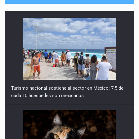
No hay problema de salud
11 de Julio de 2026
Detienen en Tlajomulco a hombre con dos armas de fuego
y más de 50 cartuchos
10 de Julio de 2026
Instalan mesa de seguridad para conductores de ERT
9 de Julio de 2026
Turismo nacional sostiene al sector en México: 7.5 de
cada 10 huéspedes son mexicanos
Que tiradero
10 de Julio de 2026
Detienen a conductor por amenazar con arma tras
incidente vial