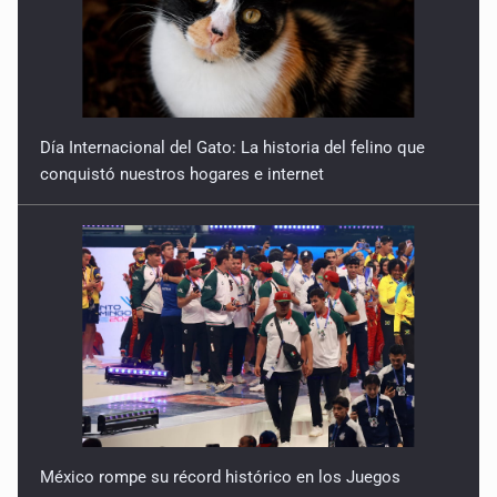
9 de Julio de 2026
Reactivarán contraflujo en López Mateos Sur a partir del
13 de julio
9 de Julio de 2026
Día Internacional del Gato: La historia del felino que
conquistó nuestros hogares e internet
Y no se enoje con el FBI
9 de Julio de 2026
Lo que quedó del mundial
8 de Julio de 2026
Hombre es investigado por ser autor intelectual del
feminicidio de su madre
7 de Julio de 2026
México rompe su récord histórico en los Juegos
A ver cuántos quedan