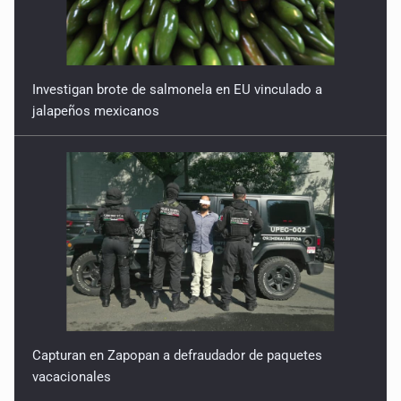
Investigan brote de salmonela en EU vinculado a
jalapeños mexicanos
Capturan en Zapopan a defraudador de paquetes
vacacionales