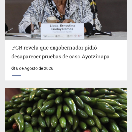
FGR revela que exgobernador pidió
David Kershenobich descarta brote de ciclosporiasis en
desaparecer pruebas de caso Ayotzinapa
México
6 de Agosto de 2026