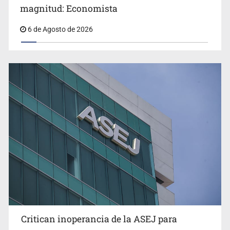
Congreso, de vacación y con varios pendientes
en Jalisco es un “foco rojo” de gran
magnitud: Economista
6 de Agosto de 2026