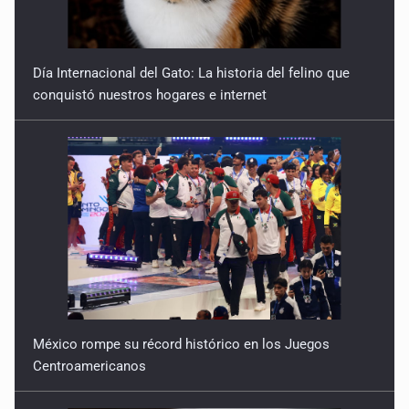
Reactivarán contraflujo en López Mateos Sur a partir del
13 de julio
9 de Julio de 2026
Día Internacional del Gato: La historia del felino que
conquistó nuestros hogares e internet
Y no se enoje con el FBI
9 de Julio de 2026
Lo que quedó del mundial
8 de Julio de 2026
Hombre es investigado por ser autor intelectual del
feminicidio de su madre
7 de Julio de 2026
México rompe su récord histórico en los Juegos
A ver cuántos quedan
Centroamericanos
7 de Julio de 2026