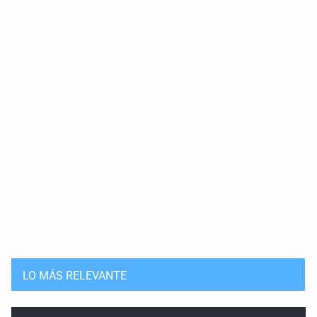
Cortina de hubo
20 de Julio de 2026
Solución
15 de Julio de 2026
Que nadie cree
14 de Julio de 2026
Pleito banal
13 de Julio de 2026
Guerra de lodo
13 de Julio de 2026
LO MÁS RELEVANTE
No hay problema de salud