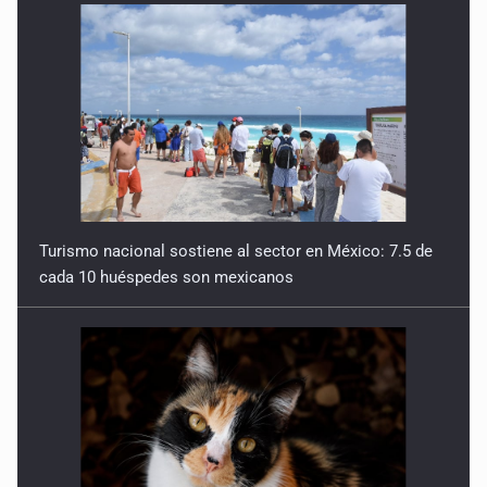
11 de Julio de 2026
Detienen en Tlajomulco a hombre con dos armas de fuego
y más de 50 cartuchos
10 de Julio de 2026
Instalan mesa de seguridad para conductores de ERT
9 de Julio de 2026
Turismo nacional sostiene al sector en México: 7.5 de
cada 10 huéspedes son mexicanos
Que tiradero
10 de Julio de 2026
Detienen a conductor por amenazar con arma tras
incidente vial
9 de Julio de 2026