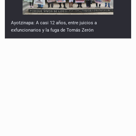
Ayotzinapa: A casi 12 años, entre juicios a
exfuncionarios y la fuga de Tomás Zerón
Caen en Zapopan 'El Ruso', objetivo prioritario por
homicidios en Playa del Carmen