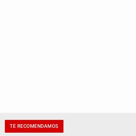
Fiscalía exhuma 126 cuerpos de 32 fosas
Se recuperan ya de ciclosporiasis
TE RECOMENDAMOS