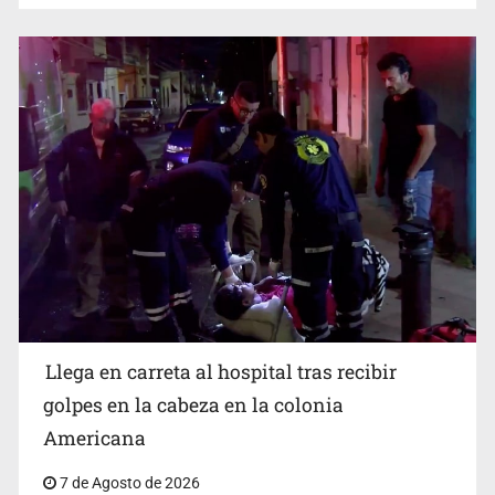
Cae ex mando por agresión a ex pareja y procesan a
agente por abuso a menor
Llega en carreta al hospital tras recibir
Balean a hombre en calles de la colonia Buenos Aires;
detonación alarma a vecinos
golpes en la cabeza en la colonia
Americana
7 de Agosto de 2026