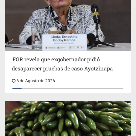
FGR revela que exgobernador pidió
Kershenobich descarta brote de ciclosporiasis en
desaparecer pruebas de caso Ayotzinapa
México
6 de Agosto de 2026