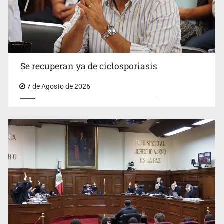
Se recuperan ya de ciclosporiasis
UdeG convierte residuos de agave en biotextil
7 de Agosto de 2026