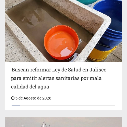
Buscan reformar Ley de Salud en Jalisco
Citarían a Medrano si persiste falta de diálogo con
para emitir alertas sanitarias por mala
vecinos de Mirador San Isidro
calidad del agua
5 de Agosto de 2026