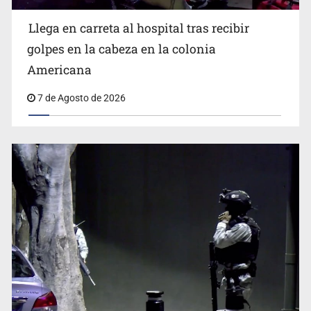
Llega en carreta al hospital tras recibir
Balean a hombre en calles de la colonia Buenos Aires;
detonación alarma a vecinos
golpes en la cabeza en la colonia
Americana
7 de Agosto de 2026