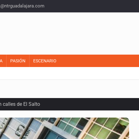
o@ntrguadalajara.com
A
PASIÓN
ESCENARIO
calles de El Salto
1 adolescentes desaparecidos durante julio
del CJNG y decomisan 2.5 toneladas de metanfetamina