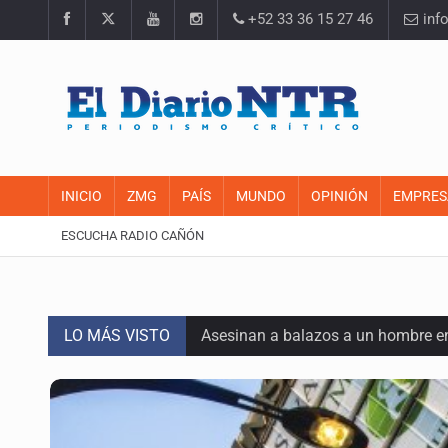
+52 33 36 15 27 46
inf
INICIO
ZMG
PAÍS
MUNDO
OPINIÓN
EMPRES
ESCUCHA RADIO CAÑÓN
LO MÁS VISTO
Asesinan a balazos a un hombre en 
Jalisco mantiene la búsqueda de 2
Desarticulan en Cataluña célula 