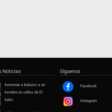
s Noticias
Síguenos
Asesinan a balazos a un
Facebook
hombre en calles de El
Salto
Instagram