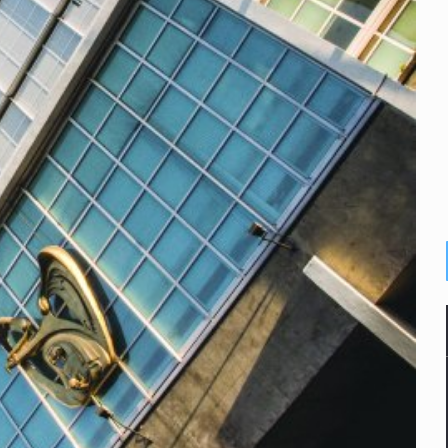
rlos, arzobispo emérito de Morelia
ro, Ángel Aguirre
 Michoacán para reactivar exportación de aguacate
ca sobre derechos de las audiencias
cuelas militarizadas
al fracking en México
endio de una vivienda en Oblatos