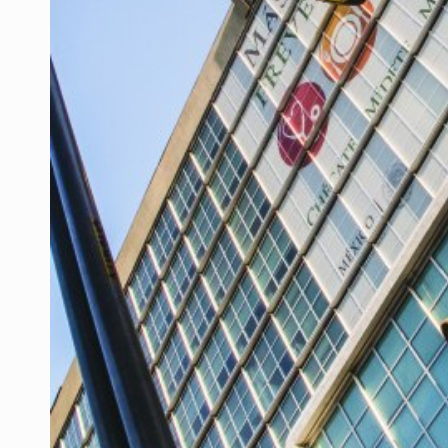
Fallece monseñor Carlos Garfias Me
Detienen al exgobernador de Guerre
Anuncian refuerzo de seguridad en
Sheinbaum defiende consulta públi
SEP permitirá regularización de es
Comité de expertos abre la puerta 
Adulto mayor pierde la vida en inc