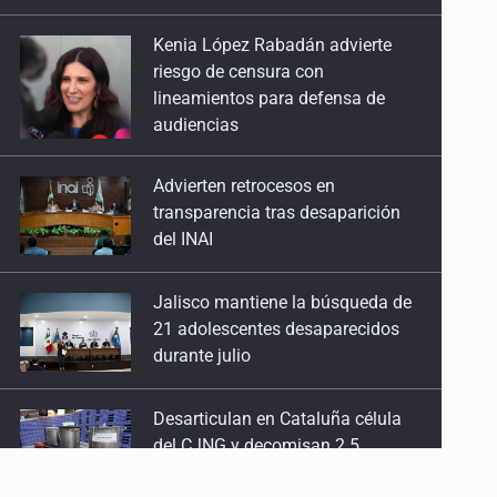
riesgo de censura con
lineamientos para defensa de
audiencias
Advierten retrocesos en
transparencia tras desaparición
del INAI
Jalisco mantiene la búsqueda de
21 adolescentes desaparecidos
durante julio
Desarticulan en Cataluña célula
del CJNG y decomisan 2.5
toneladas de metanfetamina
Fallece monseñor Carlos Garfias