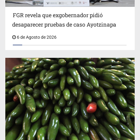
FGR revela que exgobernador pidió
Kershenobich descarta brote de ciclosporiasis en
desaparecer pruebas de caso Ayotzinapa
México
6 de Agosto de 2026