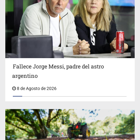
El Senado de EE.UU. confirma a Todd Blanche,
exabogado de Trump, como fiscal general
Fallece Jorge Messi, padre del astro
argentino
8 de Agosto de 2026