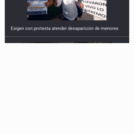
Exigen con protesta atender desaparición de menores
Procesan a el “R1”, presunto líder criminal en Jalisco y
Michoacán