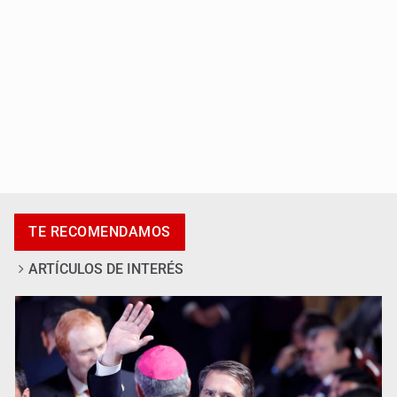
Cae en Zapopan prófugo estadounidense buscado por
TE RECOMENDAMOS
Interpol
ARTÍCULOS DE INTERÉS