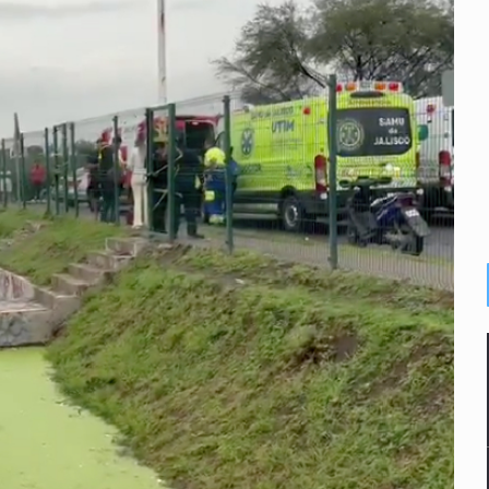
n y amenzas contra su pareja
enuncian tala; IJALVI lo niega
ión en Balcones de Oblatos
icardo Cabezas Talavera
rrollo de vivienda en Mirador de San Isidro
imen de Valeria
a desde 2012