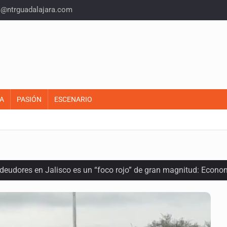
o@ntrguadalajara.com
A
PASIÓN
ESCENARIO
 deudores en Jalisco es un “foco rojo” de gran magnitud: Econo
ra recuperar fondos públicos
arios en Zapopan