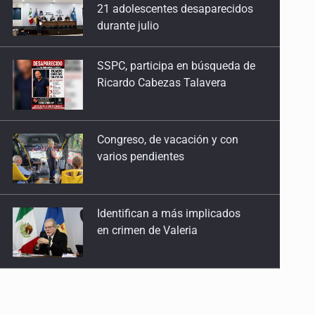
Ricardo Cabezas Talavera
Congreso, de vacación y con
varios pendientes
Identifican a más implicados
en crimen de Valeria
Capturan en Zapopan a
defraudador de paquetes
vacacionales
Capturan a secuestradora
buscada desde 2012