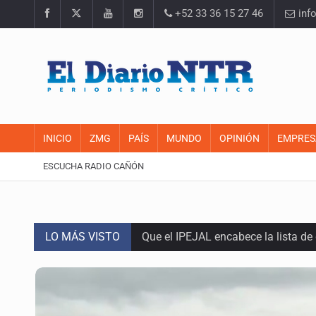
+52 33 36 15 27 46
inf
INICIO
ZMG
PAÍS
MUNDO
OPINIÓN
EMPRES
ESCUCHA RADIO CAÑÓN
LO MÁS VISTO
Que el IPEJAL encabece la lista de
Critican inoperancia de la ASEJ pa
Catean centro de fraudes inmobili