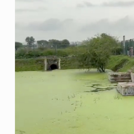
Ex policía es detenido por agresió
Vecinos de Mirador de San Isidro d
Reporta 627 acciones tras inundac
SSPC, participa en búsqueda de R
Proponen consulta popular por desa
Identifican a más implicados en cr
Capturan a secuestradora buscad