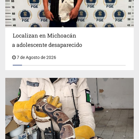
Localizan en Michoacán
Procesan a el “R1”, presunto líder criminal en Jalisco y
a adolescente desaparecido
Michoacán
7 de Agosto de 2026