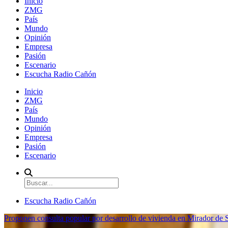
Inicio
ZMG
País
Mundo
Opinión
Empresa
Pasión
Escenario
Escucha Radio Cañón
Inicio
ZMG
País
Mundo
Opinión
Empresa
Pasión
Escenario
Escucha Radio Cañón
Proponen consulta popular por desarrollo de vivienda en Mirador de S