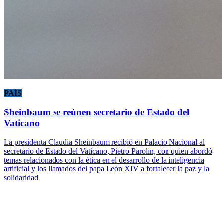
PAÍS
Sheinbaum se reúnen secretario de Estado del
Vaticano
La presidenta Claudia Sheinbaum recibió en Palacio Nacional al
secretario de Estado del Vaticano, Pietro Parolin, con quien abordó
temas relacionados con la ética en el desarrollo de la inteligencia
artificial y los llamados del papa León XIV a fortalecer la paz y la
solidaridad