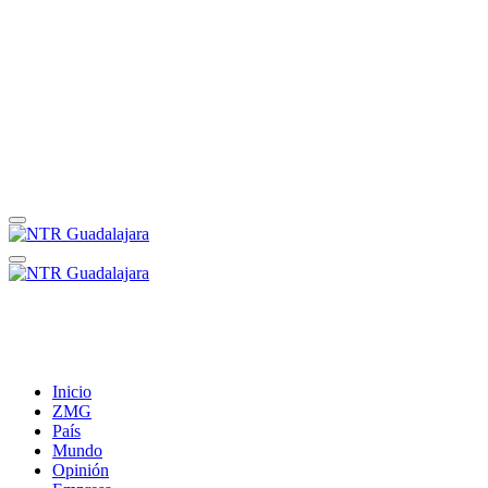
Inicio
ZMG
País
Mundo
Opinión