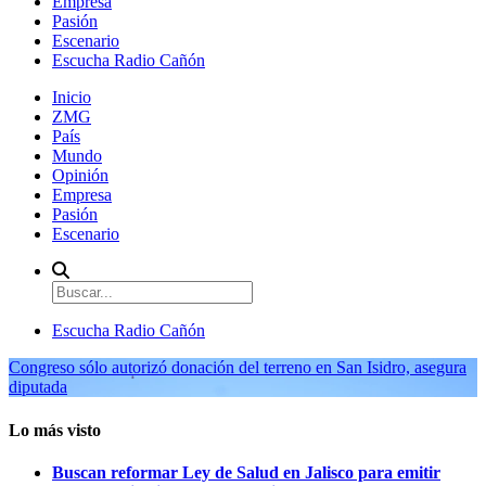
Empresa
Pasión
Escenario
Escucha Radio Cañón
Inicio
ZMG
País
Mundo
Opinión
Empresa
Pasión
Escenario
Escucha Radio Cañón
Congreso sólo autorizó donación del terreno en San Isidro, asegura
diputada
Lo más visto
Buscan reformar Ley de Salud en Jalisco para emitir