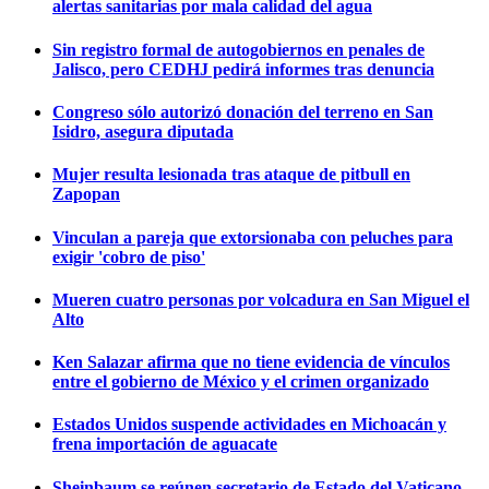
alertas sanitarias por mala calidad del agua
Sin registro formal de autogobiernos en penales de
Jalisco, pero CEDHJ pedirá informes tras denuncia
Congreso sólo autorizó donación del terreno en San
Isidro, asegura diputada
Mujer resulta lesionada tras ataque de pitbull en
Zapopan
Vinculan a pareja que extorsionaba con peluches para
exigir 'cobro de piso'
Mueren cuatro personas por volcadura en San Miguel el
Alto
Ken Salazar afirma que no tiene evidencia de vínculos
entre el gobierno de México y el crimen organizado
Estados Unidos suspende actividades en Michoacán y
frena importación de aguacate
Sheinbaum se reúnen secretario de Estado del Vaticano