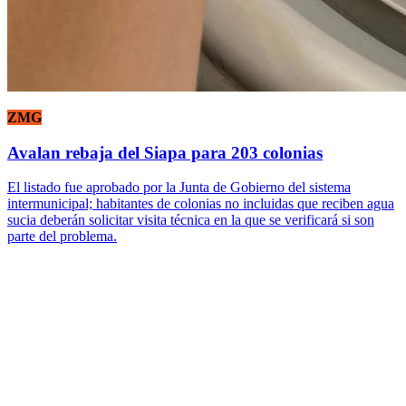
ZMG
Avalan rebaja del Siapa para 203 colonias
El listado fue aprobado por la Junta de Gobierno del sistema
intermunicipal; habitantes de colonias no incluidas que reciben agua
sucia deberán solicitar visita técnica en la que se verificará si son
parte del problema.