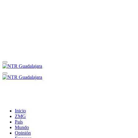
Inicio
ZMG
País
Mundo
Opinión