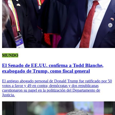
MUNDO
El Senado de EE.UU. confirma a Todd Blanche,
exabogado de Trump, como fiscal general
El antiguo abogado personal de Donald Trump fue ratificado por 50
votos a favor y 49 en contra; demócratas y dos republicanas
cuestionaron su papel en la politización del Departamento de
Justicia.