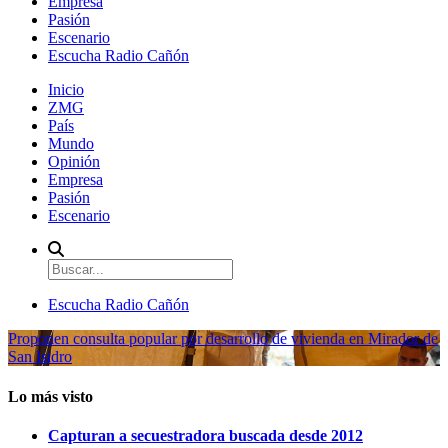
Empresa
Pasión
Escenario
Escucha Radio Cañón
Inicio
ZMG
País
Mundo
Opinión
Empresa
Pasión
Escenario
Escucha Radio Cañón
Proponen consulta popular por desarrollo de vivienda en Mirador de
San Isidro
Lo más visto
Capturan a secuestradora buscada desde 2012