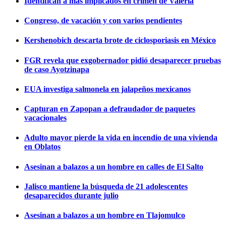
Identifican a más implicados en crimen de Valeria
Congreso, de vacación y con varios pendientes
Kershenobich descarta brote de ciclosporiasis en México
FGR revela que exgobernador pidió desaparecer pruebas
de caso Ayotzinapa
EUA investiga salmonela en jalapeños mexicanos
Capturan en Zapopan a defraudador de paquetes
vacacionales
Adulto mayor pierde la vida en incendio de una vivienda
en Oblatos
Asesinan a balazos a un hombre en calles de El Salto
Jalisco mantiene la búsqueda de 21 adolescentes
desaparecidos durante julio
Asesinan a balazos a un hombre en Tlajomulco