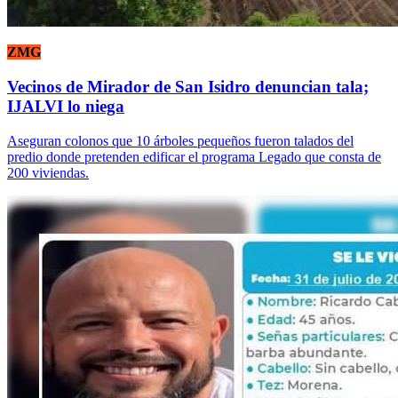
ZMG
Vecinos de Mirador de San Isidro denuncian tala;
IJALVI lo niega
Aseguran colonos que 10 árboles pequeños fueron talados del
predio donde pretenden edificar el programa Legado que consta de
200 viviendas.