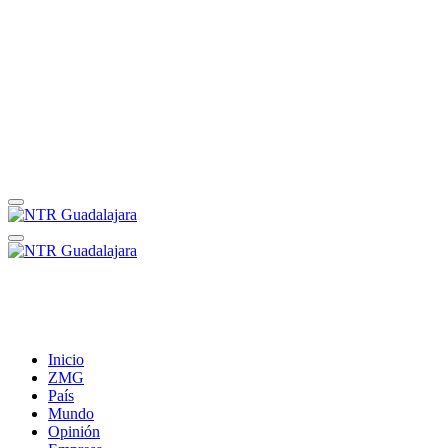
Inicio
ZMG
País
Mundo
Opinión