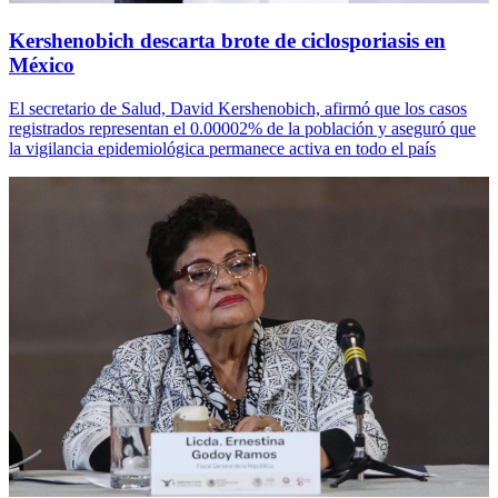
Kershenobich descarta brote de ciclosporiasis en
México
El secretario de Salud, David Kershenobich, afirmó que los casos
registrados representan el 0.00002% de la población y aseguró que
la vigilancia epidemiológica permanece activa en todo el país