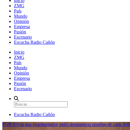
Inicio
ZMG
País
Mundo
Opinión
Empresa
Pasión
Escenario
Escucha Radio Cañón
Inicio
ZMG
País
Mundo
Opinión
Empresa
Pasión
Escenario
Escucha Radio Cañón
FGR revela que exgobernador pidió desaparecer pruebas de caso Ayo