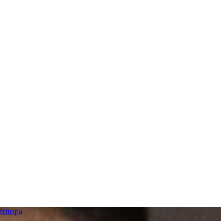
tzinapa