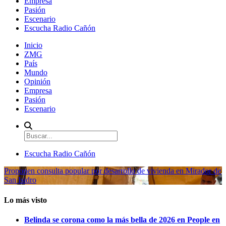
Empresa
Pasión
Escenario
Escucha Radio Cañón
Inicio
ZMG
País
Mundo
Opinión
Empresa
Pasión
Escenario
Escucha Radio Cañón
Proponen consulta popular por desarrollo de vivienda en Mirador de
San Isidro
Lo más visto
Belinda se corona como la más bella de 2026 en People en