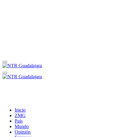
Inicio
ZMG
País
Mundo
Opinión