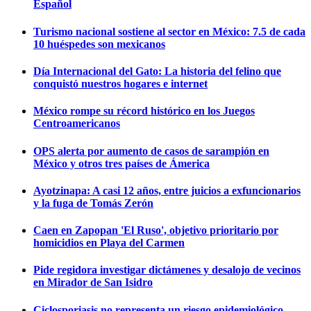
Español
Turismo nacional sostiene al sector en México: 7.5 de cada
10 huéspedes son mexicanos
Día Internacional del Gato: La historia del felino que
conquistó nuestros hogares e internet
México rompe su récord histórico en los Juegos
Centroamericanos
OPS alerta por aumento de casos de sarampión en
México y otros tres países de Ámerica
Ayotzinapa: A casi 12 años, entre juicios a exfuncionarios
y la fuga de Tomás Zerón
Caen en Zapopan 'El Ruso', objetivo prioritario por
homicidios en Playa del Carmen
Pide regidora investigar dictámenes y desalojo de vecinos
en Mirador de San Isidro
Ciclosporiasis no representa un riesgo epidemiológico