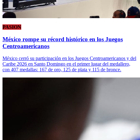
PASION
México rompe su récord histórico en los Juegos
Centroamericanos
México cerró su participación en los Juegos Centroamericanos y del
Caribe 2026 en Santo Domingo en el primer lugar del medallero,
con 407 medallas: 167 de oro, 125 de plata y 115 de bronce.