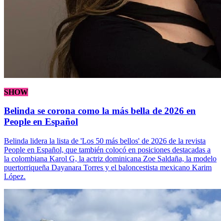
SHOW
Belinda se corona como la más bella de 2026 en
People en Español
Belinda lidera la lista de 'Los 50 más bellos' de 2026 de la revista
People en Español, que también colocó en posiciones destacadas a
la colombiana Karol G, la actriz dominicana Zoe Saldaña, la modelo
puertorriqueña Dayanara Torres y el baloncestista mexicano Karim
López.