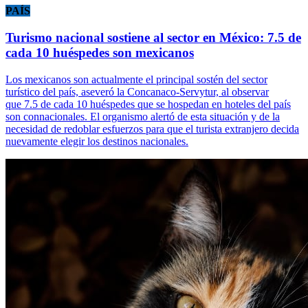
PAÍS
Turismo nacional sostiene al sector en México: 7.5 de
cada 10 huéspedes son mexicanos
Los mexicanos son actualmente el principal sostén del sector
turístico del país, aseveró la Concanaco-Servytur, al observar
que 7.5 de cada 10 huéspedes que se hospedan en hoteles del país
son connacionales. El organismo alertó de esta situación y de la
necesidad de redoblar esfuerzos para que el turista extranjero decida
nuevamente elegir los destinos nacionales.