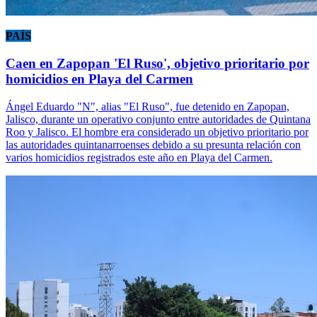
PAÍS
Caen en Zapopan 'El Ruso', objetivo prioritario por
homicidios en Playa del Carmen
Ángel Eduardo "N", alias "El Ruso", fue detenido en Zapopan,
Jalisco, durante un operativo conjunto entre autoridades de Quintana
Roo y Jalisco. El hombre era considerado un objetivo prioritario por
las autoridades quintanarroenses debido a su presunta relación con
varios homicidios registrados este año en Playa del Carmen.