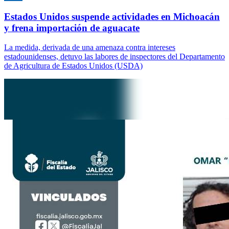
Estados Unidos suspende actividades en Michoacán
y frena importación de aguacate
La medida, derivada de una amenaza contra intereses
estadounidenses, detuvo las labores de inspectores del Departamento
de Agricultura de Estados Unidos (USDA)