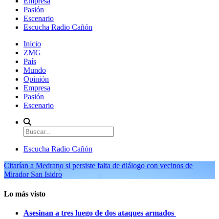
Empresa
Pasión
Escenario
Escucha Radio Cañón
Inicio
ZMG
País
Mundo
Opinión
Empresa
Pasión
Escenario
Escucha Radio Cañón
Citarían a Medrano si persiste falta de diálogo con vecinos de
Mirador San Isidro
Lo más visto
Asesinan a tres luego de dos ataques armados