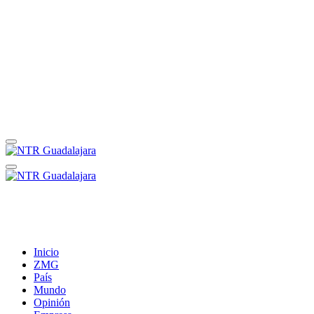
Inicio
ZMG
País
Mundo
Opinión