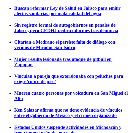
Buscan reformar Ley de Salud en Jalisco para emitir
alertas sanitarias por mala calidad del agua
Sin registro formal de autogobiernos en penales de
Jalisco, pero CEDHJ pedirá informes tras denuncia
Citarían a Medrano si persiste falta de diálogo con
vecinos de Mirador San Isidro
Mujer resulta lesionada tras ataque de pitbull en
Zapopan
Vinculan a pareja que extorsionaba con peluches para
exigir 'cobro de piso'
Mueren cuatro personas por volcadura en San Miguel el
Alto
Ken Salazar afirma que no tiene evidencia de vínculos
entre el gobierno de México y el crimen organizado
Estados Unidos suspende actividades en Michoacán y
frena importación de aguacate