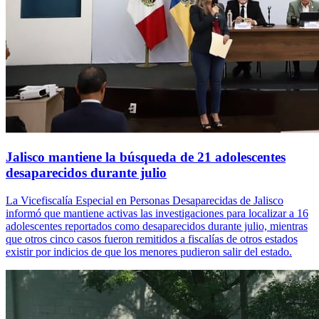
Jalisco mantiene la búsqueda de 21 adolescentes
desaparecidos durante julio
La Vicefiscalía Especial en Personas Desaparecidas de Jalisco
informó que mantiene activas las investigaciones para localizar a 16
adolescentes reportados como desaparecidos durante julio, mientras
que otros cinco casos fueron remitidos a fiscalías de otros estados
existir por indicios de que los menores pudieron salir del estado.