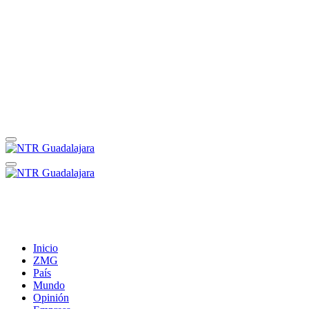
Inicio
ZMG
País
Mundo
Opinión