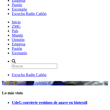
Empresa
Pasión
Escenario
Escucha Radio Cañón
Inicio
ZMG
País
Mundo
Opinión
Empresa
Pasión
Escenario
Escucha Radio Cañón
Fiscalía exhuma 126 cuerpos de 32 fosas
Lo más visto
UdeG convierte residuos de agave en biotextil