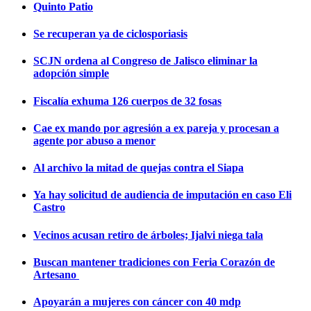
Quinto Patio
Se recuperan ya de ciclosporiasis
SCJN ordena al Congreso de Jalisco eliminar la
adopción simple
Fiscalía exhuma 126 cuerpos de 32 fosas
Cae ex mando por agresión a ex pareja y procesan a
agente por abuso a menor
Al archivo la mitad de quejas contra el Siapa
Ya hay solicitud de audiencia de imputación en caso Eli
Castro
Vecinos acusan retiro de árboles; Ijalvi niega tala
Buscan mantener tradiciones con Feria Corazón de
Artesano
Apoyarán a mujeres con cáncer con 40 mdp