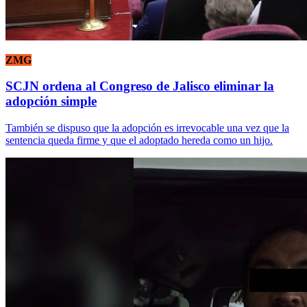
ZMG
SCJN ordena al Congreso de Jalisco eliminar la
adopción simple
También se dispuso que la adopción es irrevocable una vez que la
sentencia queda firme y que el adoptado hereda como un hijo.