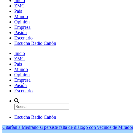
Inicio
ZMG
País
Mundo
Opinión
Empresa
Pasión
Escenario
Escucha Radio Cañón
Inicio
ZMG
País
Mundo
Opinión
Empresa
Pasión
Escenario
Escucha Radio Cañón
Citarían a Medrano si persiste falta de diálogo con vecinos de Mirador