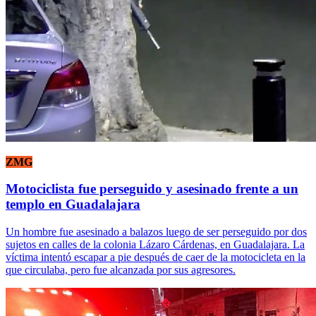
ZMG
Motociclista fue perseguido y asesinado frente a un
templo en Guadalajara
Un hombre fue asesinado a balazos luego de ser perseguido por dos
sujetos en calles de la colonia Lázaro Cárdenas, en Guadalajara. La
víctima intentó escapar a pie después de caer de la motocicleta en la
que circulaba, pero fue alcanzada por sus agresores.