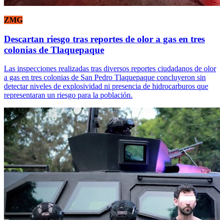
ZMG
Descartan riesgo tras reportes de olor a gas en tres
colonias de Tlaquepaque
Las inspecciones realizadas tras diversos reportes ciudadanos de olor
a gas en tres colonias de San Pedro Tlaquepaque concluyeron sin
detectar niveles de explosividad ni presencia de hidrocarburos que
representaran un riesgo para la población.