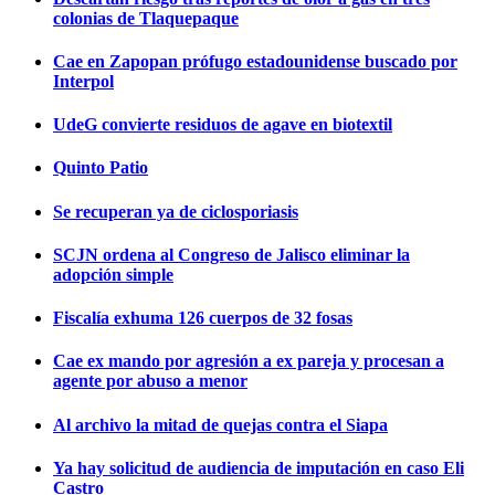
colonias de Tlaquepaque
Cae en Zapopan prófugo estadounidense buscado por
Interpol
UdeG convierte residuos de agave en biotextil
Quinto Patio
Se recuperan ya de ciclosporiasis
SCJN ordena al Congreso de Jalisco eliminar la
adopción simple
Fiscalía exhuma 126 cuerpos de 32 fosas
Cae ex mando por agresión a ex pareja y procesan a
agente por abuso a menor
Al archivo la mitad de quejas contra el Siapa
Ya hay solicitud de audiencia de imputación en caso Eli
Castro