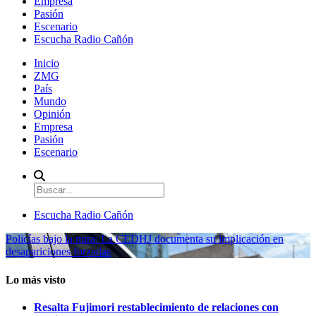
Empresa
Pasión
Escenario
Escucha Radio Cañón
Inicio
ZMG
País
Mundo
Opinión
Empresa
Pasión
Escenario
Escucha Radio Cañón
Policías bajo la mira: La CEDHJ documenta su implicación en
desapariciones forzadas
Lo más visto
Resalta Fujimori restablecimiento de relaciones con