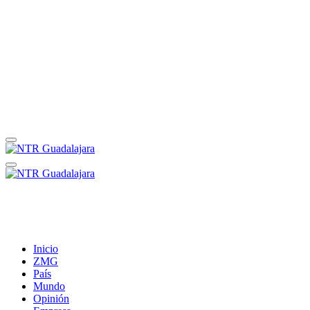
Inicio
ZMG
País
Mundo
Opinión