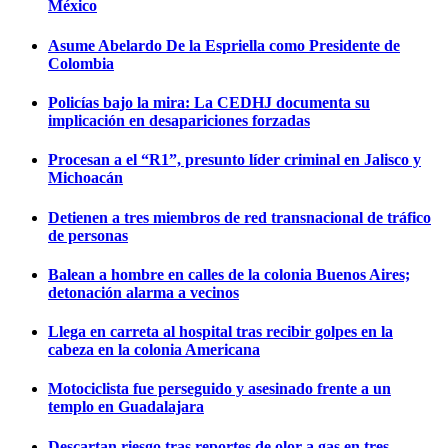
México
Asume Abelardo De la Espriella como Presidente de
Colombia
Policías bajo la mira: La CEDHJ documenta su
implicación en desapariciones forzadas
Procesan a el “R1”, presunto líder criminal en Jalisco y
Michoacán
Detienen a tres miembros de red transnacional de tráfico
de personas
Balean a hombre en calles de la colonia Buenos Aires;
detonación alarma a vecinos
Llega en carreta al hospital tras recibir golpes en la
cabeza en la colonia Americana
Motociclista fue perseguido y asesinado frente a un
templo en Guadalajara
Descartan riesgo tras reportes de olor a gas en tres