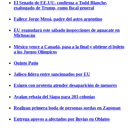
El Senado de EE.UU. confirma a Todd Blanche,
exabogado de Trump, como fiscal general
Fallece Jorge Messi, padre del astro argentino
EU reanudará este sábado inspecciones de aguacate en
Michoacán
México vence a Canadá, pasa a la final y obtiene el boleto
a los Juegos Olímpicos
Quinto Patio
Jalisco lidera entre sancionados por EU
Exigen con protesta atender desaparición de menores
Avalan rebaja del Siapa para 203 colonias
Realizan primera boda de personas sordas en Zapopan
Entrega apoyos a afectados por lluvias en Oblatos