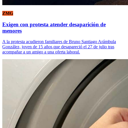
ZMG
Exigen con protesta atender desaparición de
menores
A la protesta acudieron familiares de Bruno Santiago Arámbula
González, joven de 15 años que desapareció el 27 de julio tras
acompañar a un amigo a una oferta laboral.