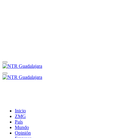
Inicio
ZMG
País
Mundo
Opinión