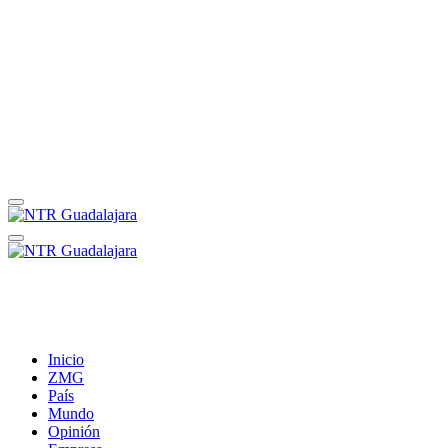
Inicio
ZMG
País
Mundo
Opinión