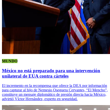
MUNDO
México no está preparado para una intervención
unilateral de EUA contra cárteles
El incremento en la recompensa que ofrece la DEA por información
para capturar al hijo de Nemesio Oseguera Cervantes, “El Mencho”,
constituye un mensaje diplomático de presión directa hacia México,
advirtió Víctor Hernández, experto en seguridad.