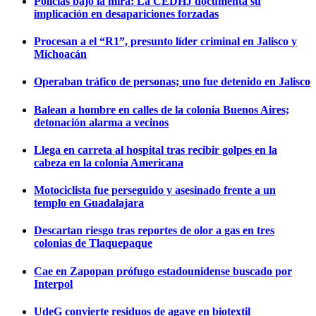
Policías bajo la mira: La CEDHJ documenta su
implicación en desapariciones forzadas
Procesan a el “R1”, presunto líder criminal en Jalisco y
Michoacán
Operaban tráfico de personas; uno fue detenido en Jalisco
Balean a hombre en calles de la colonia Buenos Aires;
detonación alarma a vecinos
Llega en carreta al hospital tras recibir golpes en la
cabeza en la colonia Americana
Motociclista fue perseguido y asesinado frente a un
templo en Guadalajara
Descartan riesgo tras reportes de olor a gas en tres
colonias de Tlaquepaque
Cae en Zapopan prófugo estadounidense buscado por
Interpol
UdeG convierte residuos de agave en biotextil