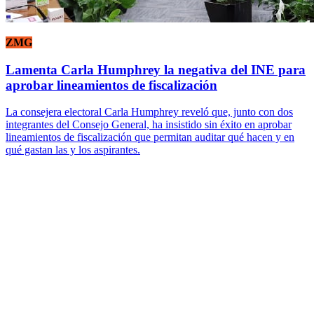
ZMG
Lamenta Carla Humphrey la negativa del INE para
aprobar lineamientos de fiscalización
La consejera electoral Carla Humphrey reveló que, junto con dos
integrantes del Consejo General, ha insistido sin éxito en aprobar
lineamientos de fiscalización que permitan auditar qué hacen y en
qué gastan las y los aspirantes.