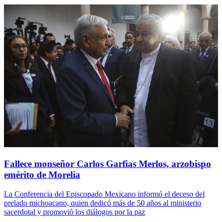
Fallece monseñor Carlos Garfias Merlos, arzobispo
emérito de Morelia
La Conferencia del Episcopado Mexicano informó el deceso del
prelado michoacano, quien dedicó más de 50 años al ministerio
sacerdotal y promovió los diálogos por la paz