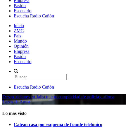
Empresa
Pasión
Escenario
Escucha Radio Cañón
Inicio
ZMG
País
Mundo
Opinión
Empresa
Pasión
Escenario
Escucha Radio Cañón
Desapariciones en Jalisco, con complicidad de policías, afirma
Lazos de Amor
Lo más visto
Catean casa por esquema de fraude telefónico