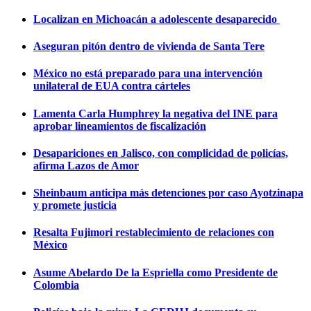
Localizan en Michoacán a adolescente desaparecido
Aseguran pitón dentro de vivienda de Santa Tere
México no está preparado para una intervención
unilateral de EUA contra cárteles
Lamenta Carla Humphrey la negativa del INE para
aprobar lineamientos de fiscalización
Desapariciones en Jalisco, con complicidad de policías,
afirma Lazos de Amor
Sheinbaum anticipa más detenciones por caso Ayotzinapa
y promete justicia
Resalta Fujimori restablecimiento de relaciones con
México
Asume Abelardo De la Espriella como Presidente de
Colombia