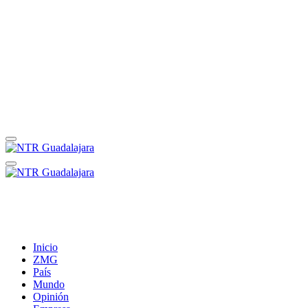
Inicio
ZMG
País
Mundo
Opinión