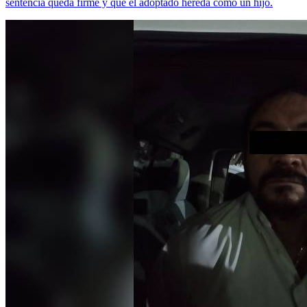
sentencia queda firme y que el adoptado hereda como un hijo.