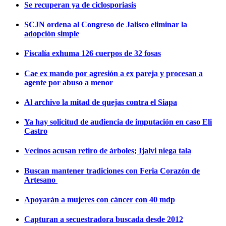
Se recuperan ya de ciclosporiasis
SCJN ordena al Congreso de Jalisco eliminar la
adopción simple
Fiscalía exhuma 126 cuerpos de 32 fosas
Cae ex mando por agresión a ex pareja y procesan a
agente por abuso a menor
Al archivo la mitad de quejas contra el Siapa
Ya hay solicitud de audiencia de imputación en caso Eli
Castro
Vecinos acusan retiro de árboles; Ijalvi niega tala
Buscan mantener tradiciones con Feria Corazón de
Artesano
Apoyarán a mujeres con cáncer con 40 mdp
Capturan a secuestradora buscada desde 2012