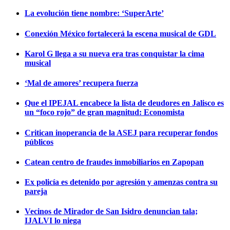
La evolución tiene nombre: ‘SuperArte’
Conexión México fortalecerá la escena musical de GDL
Karol G llega a su nueva era tras conquistar la cima
musical
‘Mal de amores’ recupera fuerza
Que el IPEJAL encabece la lista de deudores en Jalisco es
un “foco rojo” de gran magnitud: Economista
Critican inoperancia de la ASEJ para recuperar fondos
públicos
Catean centro de fraudes inmobiliarios en Zapopan
Ex policía es detenido por agresión y amenzas contra su
pareja
Vecinos de Mirador de San Isidro denuncian tala;
IJALVI lo niega