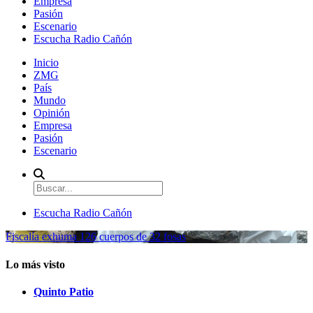
Empresa
Pasión
Escenario
Escucha Radio Cañón
Inicio
ZMG
País
Mundo
Opinión
Empresa
Pasión
Escenario
Escucha Radio Cañón
Fiscalía exhuma 126 cuerpos de 32 fosas
Lo más visto
Quinto Patio