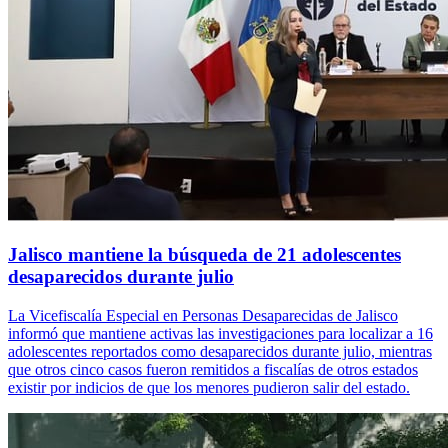
Jalisco mantiene la búsqueda de 21 adolescentes
desaparecidos durante julio
La Vicefiscalía Especial en Personas Desaparecidas de Jalisco
informó que mantiene activas las investigaciones para localizar a 16
adolescentes reportados como desaparecidos durante julio, mientras
que otros cinco casos fueron remitidos a fiscalías de otros estados
existir por indicios de que los menores pudieron salir del estado.