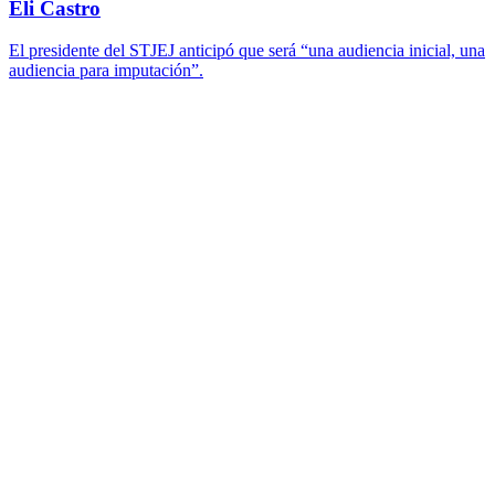
Eli Castro
El presidente del STJEJ anticipó que será “una audiencia inicial, una
audiencia para imputación”.