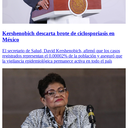
Kershenobich descarta brote de ciclosporiasis en
México
El secretario de Salud, David Kershenobich, afirmó que los casos
registrados representan el 0.00002% de la población y aseguró que
la vigilancia epidemiológica permanece activa en todo el país