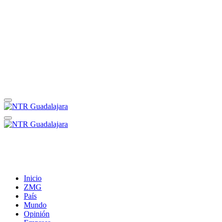
Inicio
ZMG
País
Mundo
Opinión