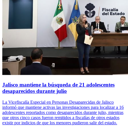
Jalisco mantiene la búsqueda de 21 adolescentes
desaparecidos durante julio
La Vicefiscalía Especial en Personas Desaparecidas de Jalisco
informó que mantiene activas las investigaciones para localizar a 16
adolescentes reportados como desaparecidos durante julio, mientras
que otros cinco casos fueron remitidos a fiscalías de otros estados
existir por indicios de que los menores pudieron salir del estado.