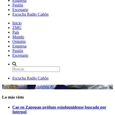
Empresa
Pasión
Escenario
Escucha Radio Cañón
Inicio
ZMG
País
Mundo
Opinión
Empresa
Pasión
Escenario
Escucha Radio Cañón
Fiscalía exhuma 126 cuerpos de 32 fosas
Lo más visto
Cae en Zapopan prófugo estadounidense buscado por
Interpol