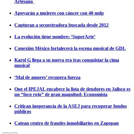
Artesano
Apoyarán a mujeres con cáncer con 40 mdp
Capturan a secuestradora buscada desde 2012
La evolución tiene nombre: ‘SuperArte’
Conexión México fortalecerá la escena musical de GDL
Karol G llega a su nueva era tras conquistar la cima
musical
‘Mal de amores’ recupera fuerza
Que el IPEJAL encabece la lista de deudores en Jalisco es
un “foco rojo” de gran magnitud: Economista
Critican inoperancia de la ASEJ para recuperar fondos
públicos
Catean centro de fraudes inmobiliarios en Zapopan