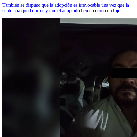
También se dispuso que la adopción es irrevocable una vez que la
sentencia queda firme y que el adoptado hereda como un hijo.